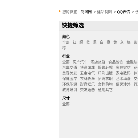
您的位置：
制图网
-> 建站制图 ->
QQ表情
-> 
快捷筛选
颜色
全部
红
绿
蓝
黑
白
橙
黄
灰
银
紫
棕
行业
全部
房产汽车
酒店旅游
食品餐饮
金融法
汽车交通
博彩游戏
服饰鞋帽
家具家纺
花
美容美发
五金电气
印刷出版
家电数码
体
保健医疗
农林牧渔
招聘求职
艺术动漫
交
环保能源
影音娱乐
女性购物
便民涉外
行
教育培训
交友婚恋
通用其它
尺寸
全部