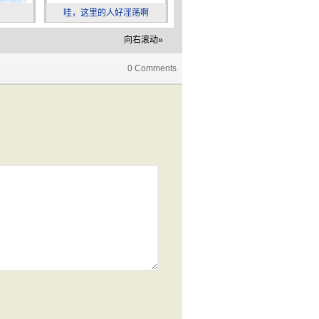
哇，这里的人好淫荡啊
送你一支花
向右滚动»
0 Comments