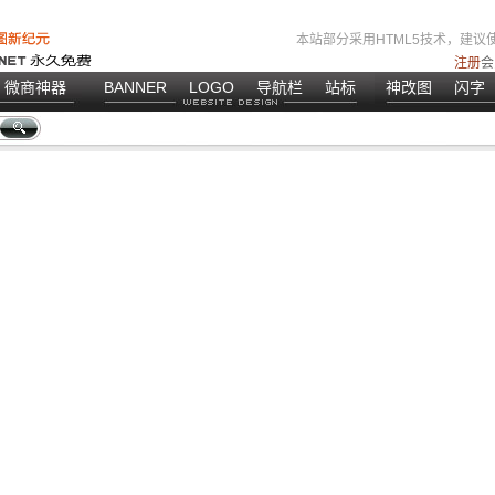
本站部分采用HTML5技术，建议使
注册
会
微商神器
BANNER
LOGO
导航栏
站标
神改图
闪字