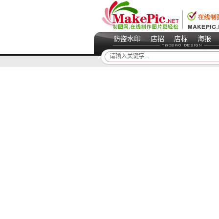
防盗水印
店招
店标
海报