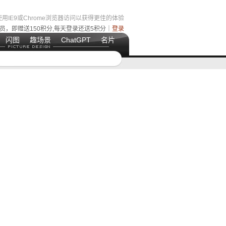
用IE9或Chrome浏览器访问以获得更佳的体验
员，即赠送150积分,每天登录还送5积分｜
登录
闪图
趣场景
ChatGPT
名片