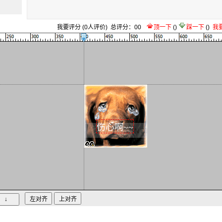
我要评分
(
0
人评价)
总评分：
0
0
顶一下
(
)
踩一下
(
)
我
伤心啊~~