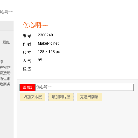
伤心啊~~
伤心啊~~
2300249
编 号：
粉红
MakePic.net
作 者：
128 × 128 px
尺 寸：
95
人 气：
律
卉宠物
标 签：
育运动
通运输
政商务
图层1
增加文本层
增加图片层
克隆当前层