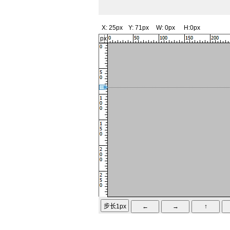
X:
25px
Y:
71px
W:
0px
H:
0px
px