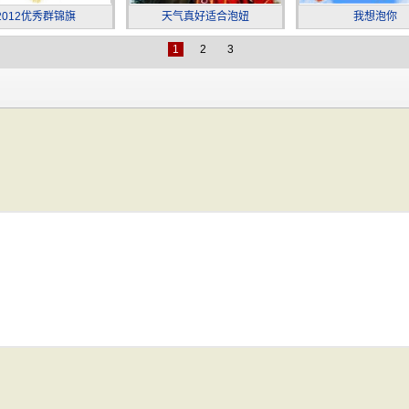
2012优秀群锦旗
天气真好适合泡妞
我想泡你
1
2
3