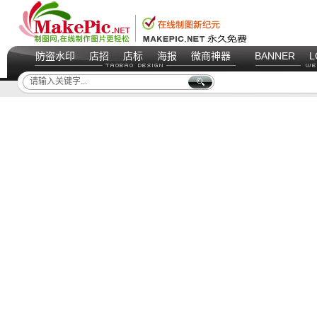
防盗水印
店招
店标
海报
微商神器
BANNER
L