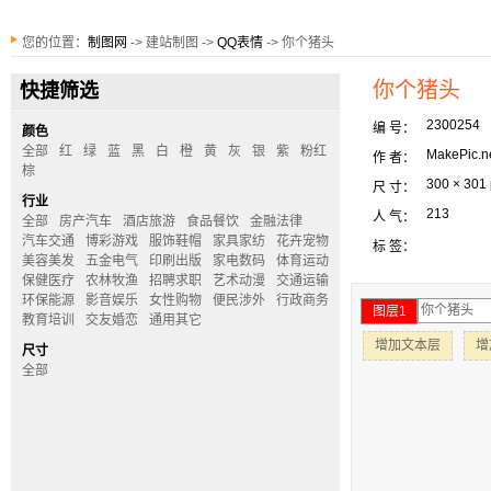
您的位置：
制图网
-> 建站制图 ->
QQ表情
-> 你个猪头
你个猪头
快捷筛选
2300254
编 号：
颜色
全部
红
绿
蓝
黑
白
橙
黄
灰
银
紫
粉红
MakePic.n
作 者：
棕
300 × 301
尺 寸：
行业
213
人 气：
全部
房产汽车
酒店旅游
食品餐饮
金融法律
汽车交通
博彩游戏
服饰鞋帽
家具家纺
花卉宠物
标 签：
美容美发
五金电气
印刷出版
家电数码
体育运动
保健医疗
农林牧渔
招聘求职
艺术动漫
交通运输
环保能源
影音娱乐
女性购物
便民涉外
行政商务
图层1
教育培训
交友婚恋
通用其它
增加文本层
增
尺寸
全部