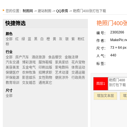
您的位置：
制图网
-> 建站制图 ->
QQ表情
-> 艳照门400张打包下载
艳照门400
快捷筛选
2300266
编 号：
颜色
全部
红
绿
蓝
黑
白
橙
黄
灰
银
紫
粉红
MakePic.n
作 者：
棕
73 × 64 px
尺 寸：
行业
440
人 气：
全部
房产汽车
酒店旅游
食品餐饮
金融法律
汽车交通
博彩游戏
服饰鞋帽
家具家纺
花卉宠物
标 签：
美容美发
五金电气
印刷出版
家电数码
体育运动
保健医疗
农林牧渔
招聘求职
艺术动漫
交通运输
环保能源
影音娱乐
女性购物
便民涉外
行政商务
教育培训
交友婚恋
通用其它
图层1
尺寸
全部
增加文本层
增