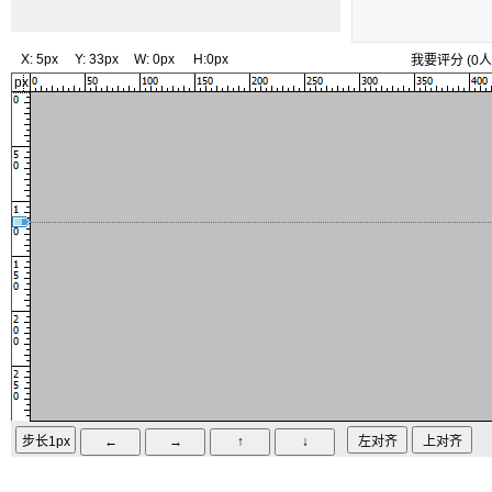
X:
5px
Y:
33px
W:
0px
H:
0px
我要评分
(
0
人
px