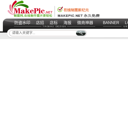
防盗水印
店招
店标
海报
微商神器
BANNER
L