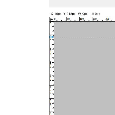
X:
16px
Y:
218px
W:
0px
H:
0px
px