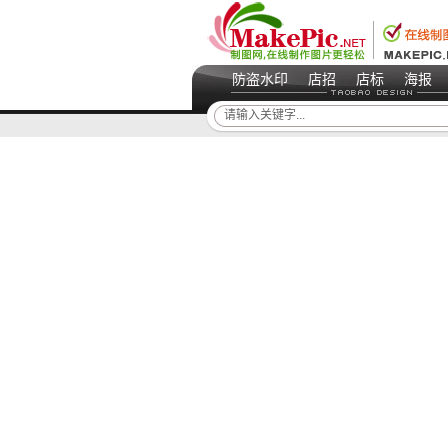
防盗水印
店招
店标
海报