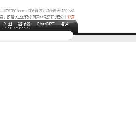
用IE9或Chrome浏览器访问以获得更佳的体验
员，即赠送150积分,每天登录还送5积分｜
登录
闪图
趣场景
ChatGPT
名片