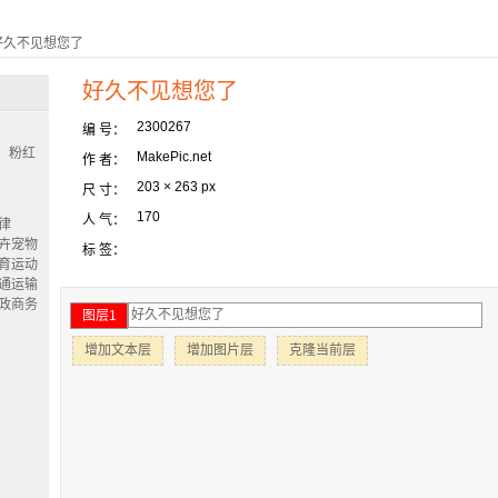
 好久不见想您了
好久不见想您了
2300267
编 号：
粉红
MakePic.net
作 者：
203 × 263 px
尺 寸：
170
人 气：
律
卉宠物
标 签：
育运动
通运输
政商务
图层1
增加文本层
增加图片层
克隆当前层