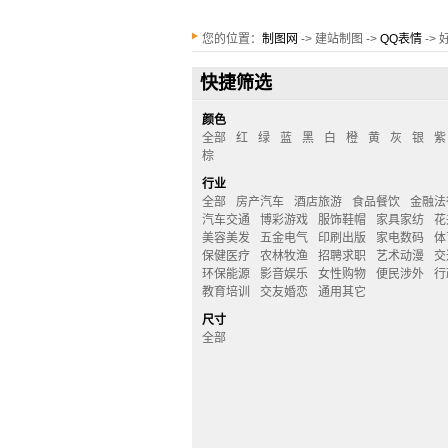
您的位置：
制图网
-> 建站制图 ->
QQ表情
->
快捷筛选
颜色
全部
红
绿
蓝
黑
白
橙
黄
灰
银
紫
棕
行业
全部
房产汽车
酒店旅游
食品餐饮
金融法
汽车交通
博彩游戏
服饰鞋帽
家具家纺
花
美容美发
五金电气
印刷出版
家电数码
体
保健医疗
农林牧渔
招聘求职
艺术动漫
交
环保能源
影音娱乐
女性购物
便民涉外
行
教育培训
交友婚恋
通用其它
尺寸
全部