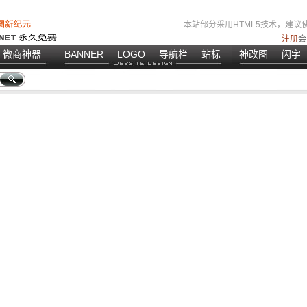
本站部分采用HTML5技术，建议使
注册
会
微商神器
BANNER
LOGO
导航栏
站标
神改图
闪字