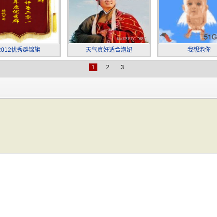
2012优秀群锦旗
天气真好适合泡妞
我想泡你
1
2
3