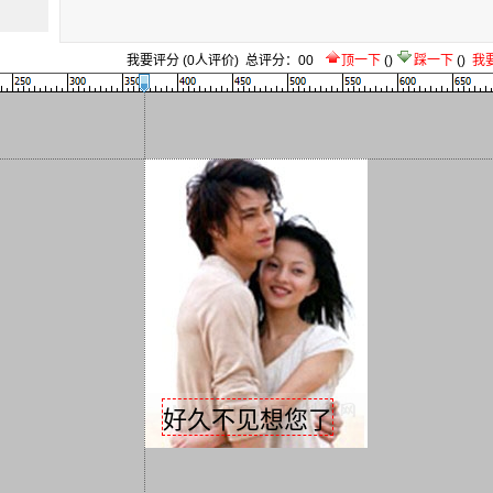
我要评分
(
0
人评价)
总评分：
0
0
顶一下
(
)
踩一下
(
)
我
好久不见想您了