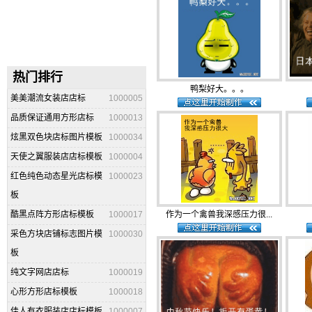
热门排行
鸭梨好大。。。
美美潮流女装店店标
1000005
品质保证通用方形店标
1000013
炫黑双色块店标图片模板
1000034
天使之翼服装店店标模板
1000004
红色纯色动态星光店标模
1000023
板
酷黑点阵方形店标模板
1000017
作为一个禽兽我深感压力很...
采色方块店铺标志图片模
1000030
板
纯文字网店店标
1000019
心形方形店标模板
1000018
佳人有衣服装店店标模板
1000007