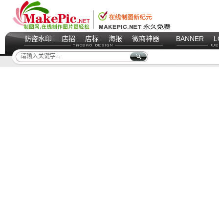
防盗水印
店招
店标
海报
微商神器
BANNER
L