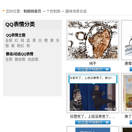
您的位置：
制图网首页
-> 个性制图 -> 趣味场景合成
QQ表情分类
QQ表情主题
全部
红
绿
蓝
黑
白
橙
黄
灰
银
紫
粉红
棕
静态/动态QQ表情
全部
静态图
动态图
纯不
唐僧
拉登死了，上班没意思了，...
换了