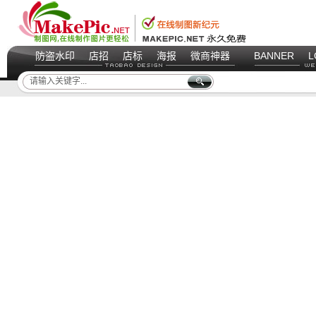
防盗水印
店招
店标
海报
微商神器
BANNER
L