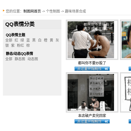
您的位置：
制图网首页
-> 个性制图 -> 趣味场景合成
QQ表情分类
QQ表情主题
全部
红
绿
蓝
黑
白
橙
黄
灰
银
紫
粉红
棕
静态/动态QQ表情
全部
静态图
动态图
都叫你不要炒股了
本店破产卖完回家