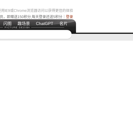
用IE9或Chrome浏览器访问以获得更佳的体验
员，即赠送150积分,每天登录还送5积分｜
登录
闪图
趣场景
ChatGPT
名片