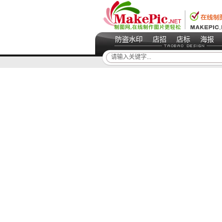
防盗水印
店招
店标
海报