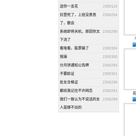
送你一支花
2300116
拉登死了，上班没意思
2300204
了，散会
系统即将关机，原因你太
2300290
下流了
看啥看，股票输了
2300304
我操
2300300
分月饼通知公告牌
2300293
不要脸证
2300301
处女合格证
2300296
都给我记住不许网恋
2300291
花
我们一致认为不说话的女
2300299
人是嫁不出的