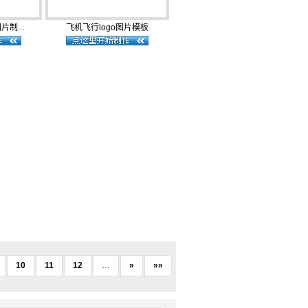
片制...
飞机飞行logo图片模板
10
11
12
…
»
»»