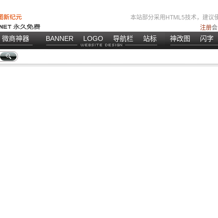
本站部分采用HTML5技术，建议使
注册
会
微商神器
BANNER
LOGO
导航栏
站标
神改图
闪字