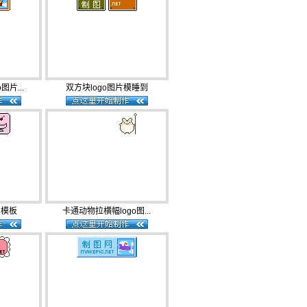
图片...
双方块logo图片模睡到
片模板
卡通动物拉横幅logo图...