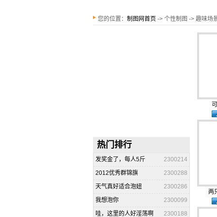
您的位置：
制图网首页
-> 个性制图 -> 趣味
可
热门排行
发奖金了，每人5斤
2300214
2012优秀群锦旗
2300288
天气真好适合泡妞
2300286
两只
我想泡你
2300099
哇，这里的人好淫荡啊
2300188