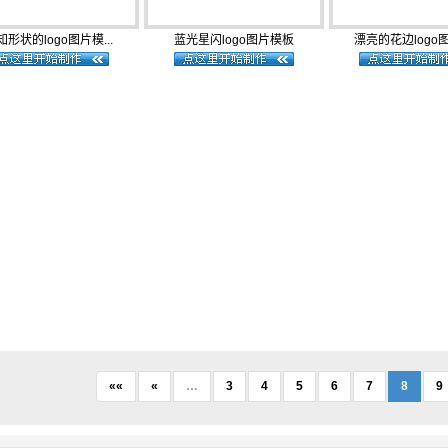
知形状的logo图片模...
蓝光星闪logo图片模板
漂亮的花边logo图
««
«
…
3
4
5
6
7
8
9