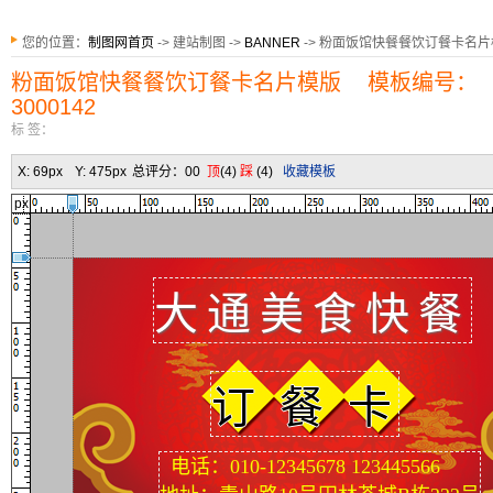
您的位置：
制图网首页
-> 建站制图 ->
BANNER
-> 粉面饭馆快餐餐饮订餐卡名
粉面饭馆快餐餐饮订餐卡名片模版 模板编号：
3000142
标 签：
X:
69px
Y:
475px
总评分：
0
0
顶
(
4
)
踩
(
4
)
收藏模板
px
大通美食快餐
订 餐 卡
电话：010-12345678 123445566