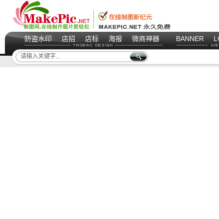
防盗水印
店招
店标
海报
微商神器
BANNER
L