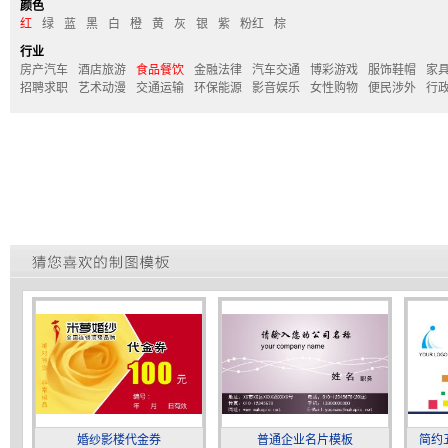
颜色
红
绿
蓝
黑
白
橙
黄
灰
银
紫
粉红
棕
行业
房产汽车
酒店旅游
食品餐饮
金融法律
汽车交通
博彩游戏
服饰鞋帽
家
招聘求职
艺术动漫
交通运输
环保能源
影音娱乐
女性购物
便民涉外
行
婚纱影楼代金券
普通企业名片模板
简约