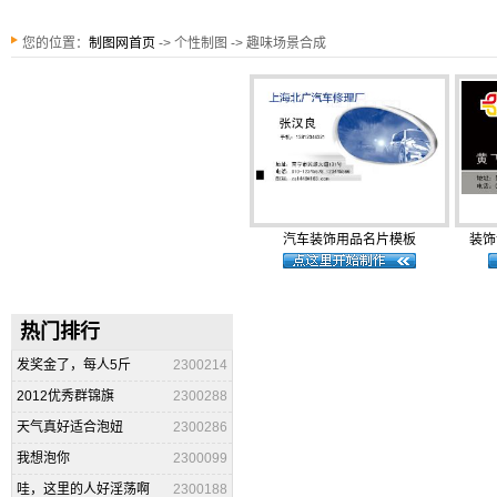
您的位置：
制图网首页
-> 个性制图 -> 趣味场景合成
汽车装饰用品名片模板
装饰
热门排行
发奖金了，每人5斤
2300214
2012优秀群锦旗
2300288
天气真好适合泡妞
2300286
我想泡你
2300099
哇，这里的人好淫荡啊
2300188