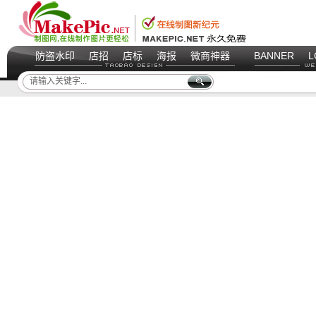
防盗水印
店招
店标
海报
微商神器
BANNER
L