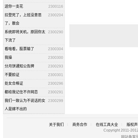
送你一支花
2300116
拉登死了，上班没意思
2300204
了，散会
系统即将关机，原因你太
2300290
下流了
看啥看，股票输了
2300304
我操
2300300
分月饼通知公告牌
2300293
不要脸证
2300301
处女合格证
2300296
都给我记住不许网恋
2300291
我们一致认为不说话的女
2300299
人是嫁不出的
关于我们
商务合作
在线工具大全
版权声
Copyright 2011-201
网站备案