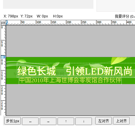
X:
798px
Y:
72px
W:
0px
H:
0px
我要评分
(
0
px
绿色长城 引领LED新风尚
中国2010年上海世博会零炭馆合作伙伴