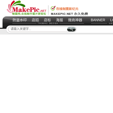
防盗水印
店招
店标
海报
微商神器
BANNER
L