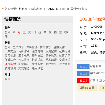
您的位置：
制图网
-> 建站制图 ->
BANNER
-> 00208号绿色主题模
00208号
快捷筛选
1400208
编 号：
颜色
全部
红
绿
蓝
黑
白
橙
黄
灰
银
紫
粉红
MakePic.n
作 者：
棕
960 × 90 p
尺 寸：
行业
1583
人 气：
全部
房产汽车
酒店旅游
食品餐饮
金融法律
汽车交通
博彩游戏
服饰鞋帽
家具家纺
花卉宠物
标 签：
绿色，环
美容美发
五金电气
印刷出版
家电数码
体育运动
保健医疗
农林牧渔
招聘求职
艺术动漫
交通运输
环保能源
影音娱乐
女性购物
便民涉外
行政商务
图层1
教育培训
交友婚恋
通用其它
图层2
尺寸
全部
图层3
增加文本层
增