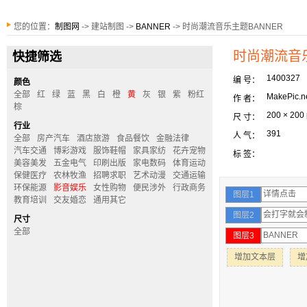
您的位置：
制图网
-> 建站制图 ->
BANNER
-> 时尚潮流音乐主题BANNER
时尚潮流音乐
快捷筛选
1400327
编 号：
颜色
全部
红
绿
蓝
黑
白
橙
黄
灰
银
紫
粉红
MakePic.n
作 者：
棕
200 × 200
尺 寸：
行业
391
人 气：
全部
房产汽车
酒店旅游
食品餐饮
金融法律
汽车交通
博彩游戏
服饰鞋帽
家具家纺
花卉宠物
标 签：
美容美发
五金电气
印刷出版
家电数码
体育运动
保健医疗
农林牧渔
招聘求职
艺术动漫
交通运输
环保能源
影音娱乐
女性购物
便民涉外
行政商务
图层1
教育培训
交友婚恋
通用其它
图层2
尺寸
全部
图层3
增加文本层
增