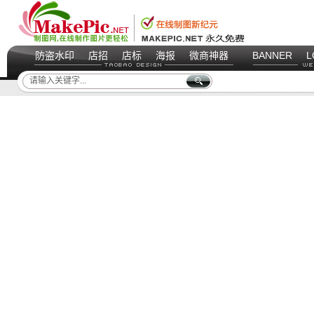
防盗水印
店招
店标
海报
微商神器
BANNER
L