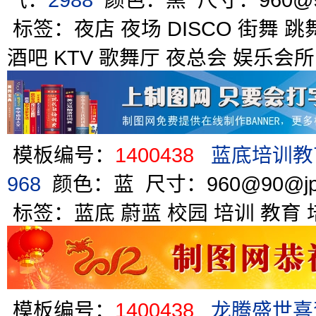
气：
2988
颜色：黑 尺寸：960@9
标签：
夜店
夜场
DISCO
街舞
跳
酒吧
KTV
歌舞厅
夜总会
娱乐会所
模板编号：
1400438
蓝底培训教
968
颜色：蓝 尺寸：960@90@j
标签：
蓝底
蔚蓝
校园
培训
教育
模板编号：
1400438
龙腾盛世喜