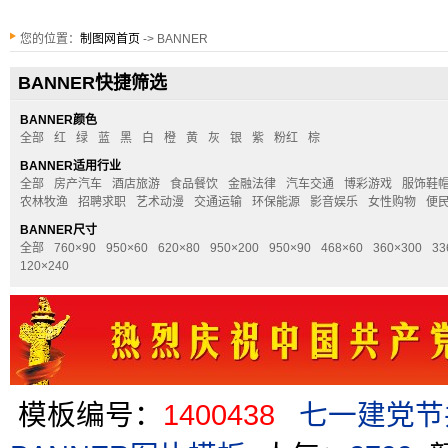
您的位置：
制图网首页
-> BANNER
BANNER快捷筛选
BANNER颜色
全部
红
绿
蓝
黑
白
橙
黄
灰
银
紫
粉红
棕
BANNER适用行业
全部
房产汽车
酒店旅游
食品餐饮
金融法律
汽车交通
博彩游戏
服饰鞋
农林牧渔
招聘求职
艺术动漫
交通运输
环保能源
影音娱乐
女性购物
便
BANNER尺寸
全部
760×90
950×60
620×80
950×200
950×90
468×60
360×300
33
120×240
模板编号：
1400438
七一建党节