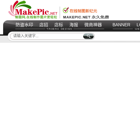
防盗水印
店招
店标
海报
微商神器
BANNER
L