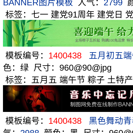
BANNER图片模板
人气：
2799
颜
标签：
七一
建党91周年
建党日
模板编号：
1400438
五月初五端
色：绿 尺寸：960@90@jpg
标签：
五月五
端午节
粽子
土特产
模板编号：
1400438
黑色舞动青