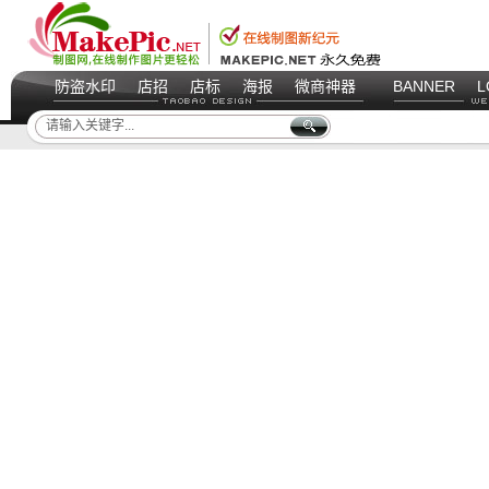
防盗水印
店招
店标
海报
微商神器
BANNER
L