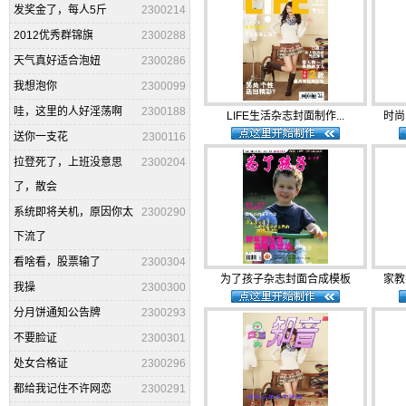
发奖金了，每人5斤
2300214
2012优秀群锦旗
2300288
天气真好适合泡妞
2300286
我想泡你
2300099
哇，这里的人好淫荡啊
2300188
LIFE生活杂志封面制作...
时尚
送你一支花
2300116
拉登死了，上班没意思
2300204
了，散会
系统即将关机，原因你太
2300290
下流了
看啥看，股票输了
2300304
为了孩子杂志封面合成模板
家教
我操
2300300
分月饼通知公告牌
2300293
不要脸证
2300301
处女合格证
2300296
都给我记住不许网恋
2300291