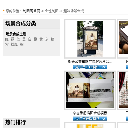
您的位置：
制图网首页
-> 个性制图 -> 趣味场景合成
场景合成分类
场景合成主题
红
绿
蓝
黑
白
橙
黄
灰
银
紫
粉红
棕
街头公交车站广告牌照片合...
杂志手册插图合成模板
热门排行