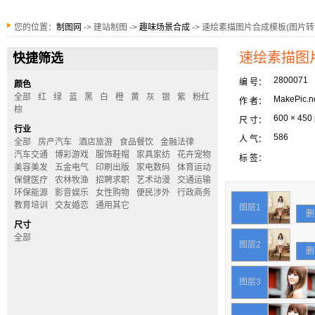
您的位置：
制图网
-> 建站制图 ->
趣味场景合成
-> 速绘素描图片合成模板(图片转
速绘素描图
快捷筛选
2800071
编 号：
颜色
全部
红
绿
蓝
黑
白
橙
黄
灰
银
紫
粉红
MakePic.n
作 者：
棕
600 × 450
尺 寸：
行业
586
人 气：
全部
房产汽车
酒店旅游
食品餐饮
金融法律
汽车交通
博彩游戏
服饰鞋帽
家具家纺
花卉宠物
标 签：
美容美发
五金电气
印刷出版
家电数码
体育运动
保健医疗
农林牧渔
招聘求职
艺术动漫
交通运输
环保能源
影音娱乐
女性购物
便民涉外
行政商务
教育培训
交友婚恋
通用其它
图层1
删
尺寸
全部
图层2
删
图层3