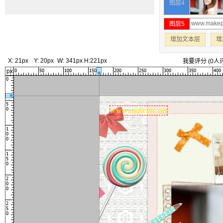
图层4
图层5
增加文本层
增
X:
21px
Y:
20px
W:
341px
H:
221px
我要评分
(
0
人
px
www.makepic.net