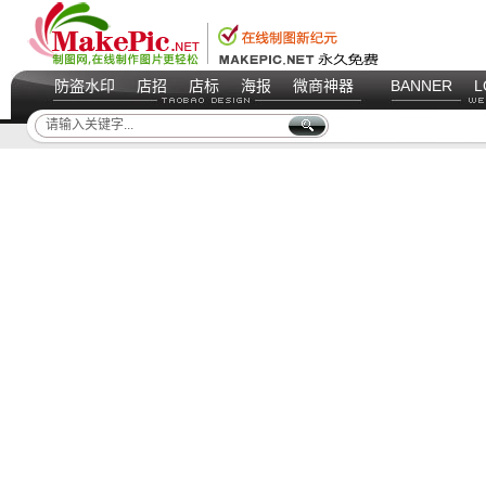
防盗水印
店招
店标
海报
微商神器
BANNER
L