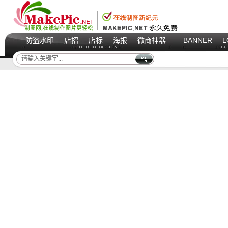
防盗水印
店招
店标
海报
微商神器
BANNER
L