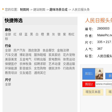
您的位置：
制图网
-> 建站制图 ->
趣味场景合成
-> 人民日报头条
人民日报头
快捷筛选
2800003
编 号：
颜色
全部
红
绿
蓝
黑
白
橙
黄
灰
银
紫
粉红
MakePic.n
作 者：
棕
335 × 217
尺 寸：
行业
367
人 气：
全部
房产汽车
酒店旅游
食品餐饮
金融法律
汽车交通
博彩游戏
服饰鞋帽
家具家纺
花卉宠物
标 签：
人民日报
美容美发
五金电气
印刷出版
家电数码
体育运动
保健医疗
农林牧渔
招聘求职
艺术动漫
交通运输
环保能源
影音娱乐
女性购物
便民涉外
行政商务
教育培训
交友婚恋
通用其它
图层1
删
尺寸
图层2
全部
增加文本层
增