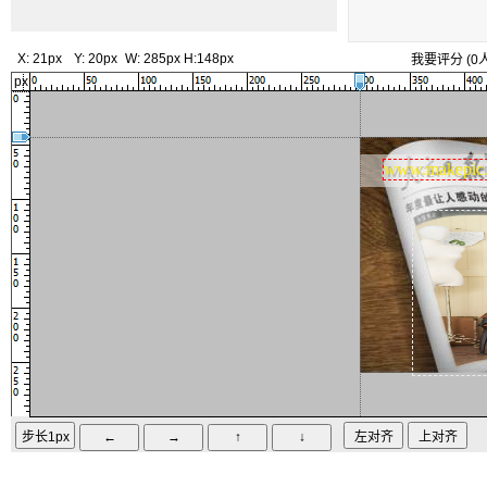
X:
21px
Y:
20px
W:
285px
H:
148px
我要评分
(
0
px
www.makepic.