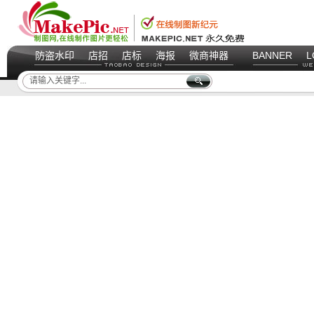
防盗水印
店招
店标
海报
微商神器
BANNER
L