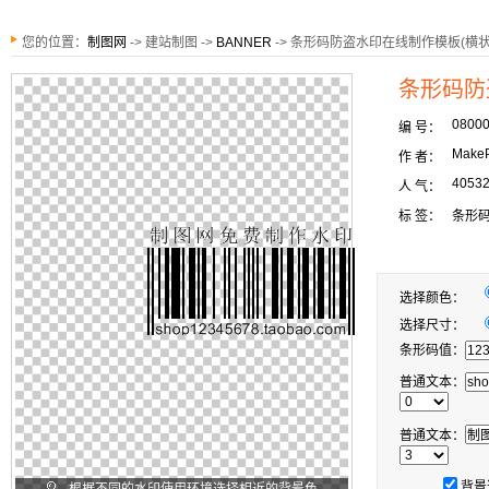
您的位置：
制图网
-> 建站制图 ->
BANNER
-> 条形码防盗水印在线制作模板(横状
条形码防
0800
编 号：
MakeP
作 者：
4053
人 气：
标 签：
条形
选择颜色：
选择尺寸：
条形码值：
普通文本：
普通文本：
背景