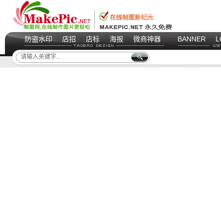
防盗水印
店招
店标
海报
微商神器
BANNER
L