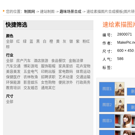
您的位置：
制图网
-> 建站制图 ->
趣味场景合成
-> 速绘素描图片合成模板(图片转
速绘素描图
快捷筛选
2800071
编 号：
颜色
全部
红
绿
蓝
黑
白
橙
黄
灰
银
紫
粉红
MakePic.n
作 者：
棕
600 × 450
尺 寸：
行业
586
人 气：
全部
房产汽车
酒店旅游
食品餐饮
金融法律
汽车交通
博彩游戏
服饰鞋帽
家具家纺
花卉宠物
标 签：
美容美发
五金电气
印刷出版
家电数码
体育运动
保健医疗
农林牧渔
招聘求职
艺术动漫
交通运输
环保能源
影音娱乐
女性购物
便民涉外
行政商务
教育培训
交友婚恋
通用其它
图层1
删
尺寸
全部
图层2
删
图层3