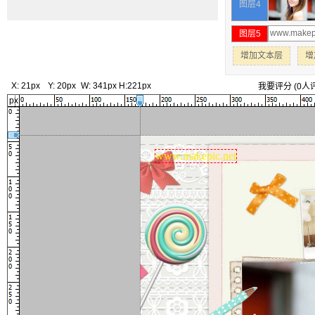
图层4
图层5
增加文本层
增
X:
21px
Y:
20px
W:
341px
H:
221px
我要评分
(
0
人
px
www.makepic.net