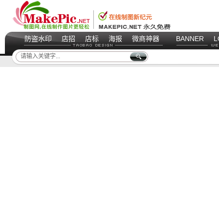
防盗水印
店招
店标
海报
微商神器
BANNER
L