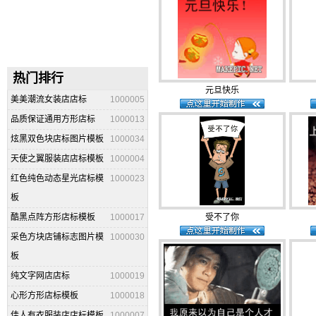
热门排行
元旦快乐
美美潮流女装店店标
1000005
品质保证通用方形店标
1000013
炫黑双色块店标图片模板
1000034
天使之翼服装店店标模板
1000004
红色纯色动态星光店标模
1000023
板
酷黑点阵方形店标模板
1000017
受不了你
采色方块店铺标志图片模
1000030
板
纯文字网店店标
1000019
心形方形店标模板
1000018
佳人有衣服装店店标模板
1000007