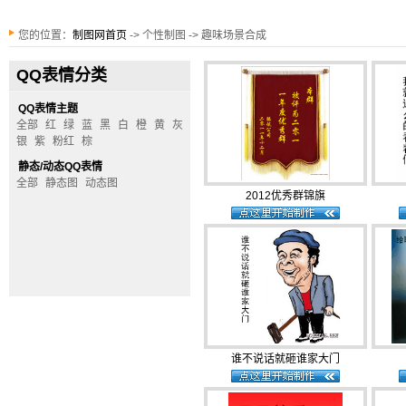
您的位置：
制图网首页
-> 个性制图 -> 趣味场景合成
QQ表情分类
QQ表情主题
全部
红
绿
蓝
黑
白
橙
黄
灰
银
紫
粉红
棕
静态/动态QQ表情
全部
静态图
动态图
2012优秀群锦旗
谁不说话就砸谁家大门