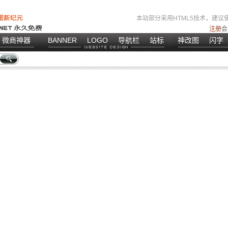
本站部分采用HTML5技术，建议使
注册
会
微商神器
BANNER
LOGO
导航栏
站标
神改图
闪字