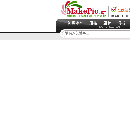
防盗水印
店招
店标
海报