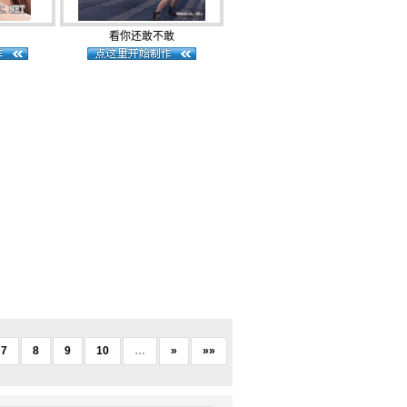
看你还敢不敢
7
8
9
10
…
»
»»