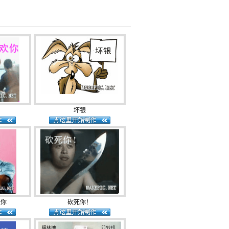
坏银
灭你
砍死你！