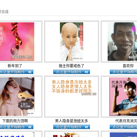
场景合成
新年到了
施主你要戒色了
喜欢你
下面的用力顶啊
男人隐身是泡妞太多
代表月亮消