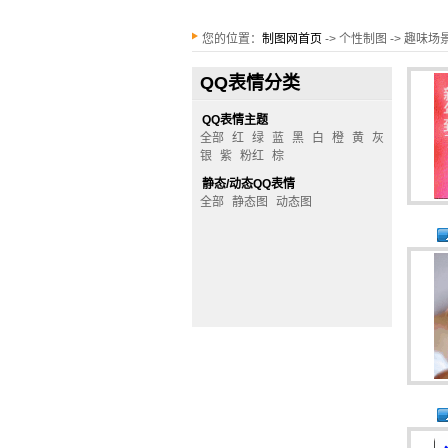
您的位置：
制图网首页
-> 个性制图 -> 趣味
QQ表情分类
QQ表情主题
全部
红
绿
蓝
黑
白
橙
黄
灰
银
紫
粉红
棕
静态/动态QQ表情
全部
静态图
动态图