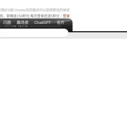
用IE9或Chrome浏览器访问以获得更佳的体验
员，即赠送150积分,每天登录还送5积分｜
登录
闪图
趣场景
ChatGPT
名片