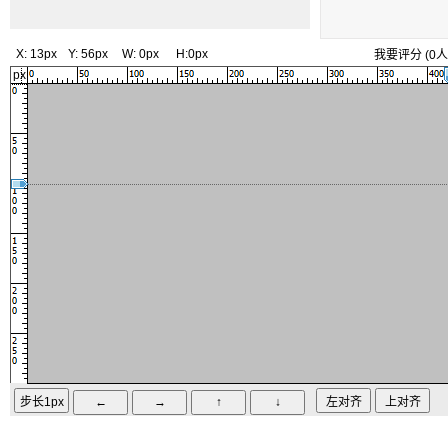
X:
13px
Y:
56px
W:
0px
H:
0px
我要评分
(
0
人
px