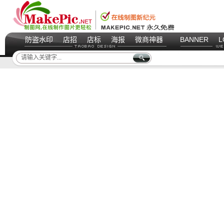
防盗水印
店招
店标
海报
微商神器
BANNER
L