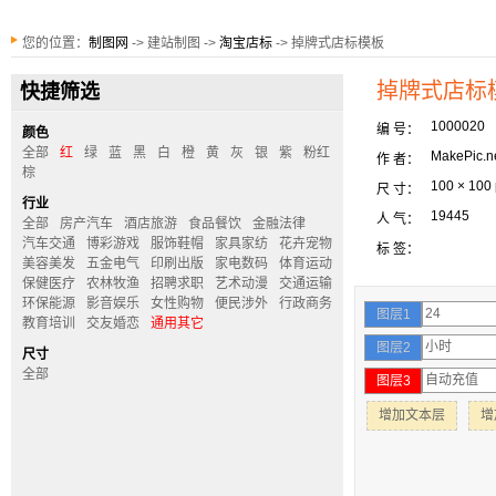
您的位置：
制图网
-> 建站制图 ->
淘宝店标
-> 掉牌式店标模板
掉牌式店标
快捷筛选
1000020
编 号：
颜色
全部
红
绿
蓝
黑
白
橙
黄
灰
银
紫
粉红
MakePic.n
作 者：
棕
100 × 100
尺 寸：
行业
19445
人 气：
全部
房产汽车
酒店旅游
食品餐饮
金融法律
汽车交通
博彩游戏
服饰鞋帽
家具家纺
花卉宠物
标 签：
美容美发
五金电气
印刷出版
家电数码
体育运动
保健医疗
农林牧渔
招聘求职
艺术动漫
交通运输
环保能源
影音娱乐
女性购物
便民涉外
行政商务
图层1
教育培训
交友婚恋
通用其它
图层2
尺寸
全部
图层3
增加文本层
增