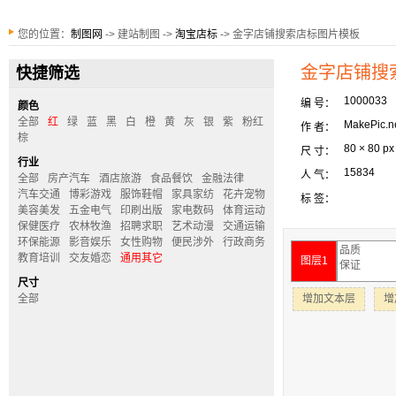
您的位置：
制图网
-> 建站制图 ->
淘宝店标
-> 金字店铺搜索店标图片模板
金字店铺搜
快捷筛选
1000033
编 号：
颜色
全部
红
绿
蓝
黑
白
橙
黄
灰
银
紫
粉红
MakePic.n
作 者：
棕
80 × 80 px
尺 寸：
行业
15834
人 气：
全部
房产汽车
酒店旅游
食品餐饮
金融法律
汽车交通
博彩游戏
服饰鞋帽
家具家纺
花卉宠物
标 签：
美容美发
五金电气
印刷出版
家电数码
体育运动
保健医疗
农林牧渔
招聘求职
艺术动漫
交通运输
环保能源
影音娱乐
女性购物
便民涉外
行政商务
教育培训
交友婚恋
通用其它
图层1
尺寸
全部
增加文本层
增