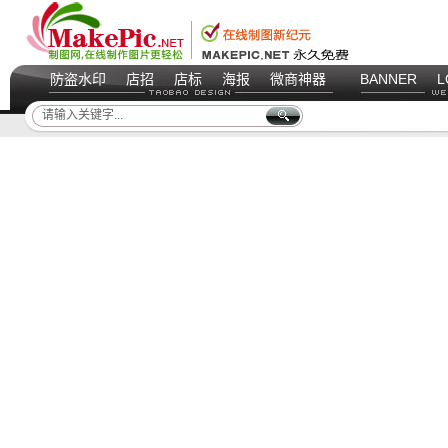
防盗水印
店招
店标
海报
微商神器
BANNER
L