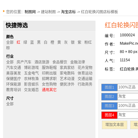
您的位置：
制图网
-> 建站制图 ->
淘宝店标
-> 红白轮换闪图店标模板
红白轮换闪
快捷筛选
1000024
编 号：
颜色
全部
红
绿
蓝
黑
白
橙
黄
灰
银
紫
粉红
MakePic.n
作 者：
棕
80 × 80 px
尺 寸：
行业
11154
人 气：
全部
房产汽车
酒店旅游
食品餐饮
金融法律
汽车交通
博彩游戏
服饰鞋帽
家具家纺
花卉宠物
标 签：
红白轮换
美容美发
五金电气
印刷出版
家电数码
体育运动
保健医疗
农林牧渔
招聘求职
艺术动漫
交通运输
环保能源
影音娱乐
女性购物
便民涉外
行政商务
图层1
教育培训
交友婚恋
通用其它
图层2
尺寸
全部
图层3
图层4
增加文本层
增