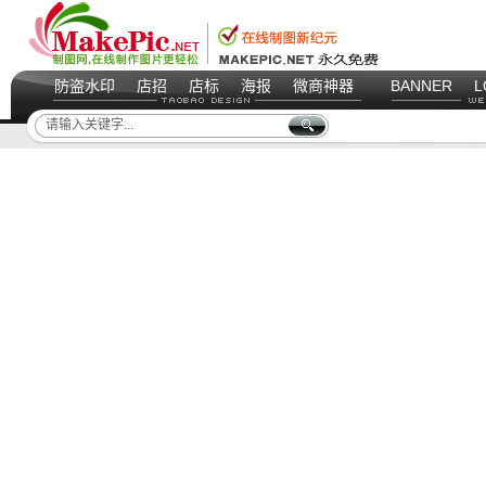
防盗水印
店招
店标
海报
微商神器
BANNER
L