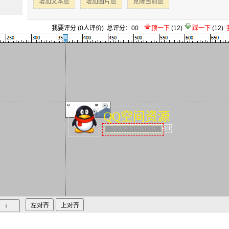
增加文本层
增加图片层
克隆当前层
我要评分
(
0
人评价)
总评分：
0
0
顶一下
(
12
)
踩一下
(
12
)
QQ空间资源
WWW.MAKEPIC.NET