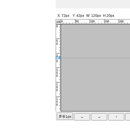
X:
72px
Y:
42px
W:
120px
H:
20px
px