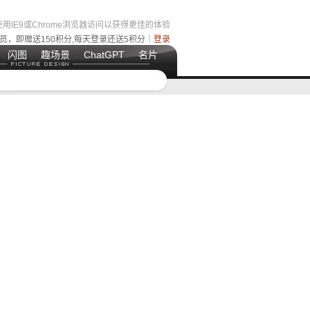
用IE9或Chrome浏览器访问以获得更佳的体验
员，即赠送150积分,每天登录还送5积分｜
登录
闪图
趣场景
ChatGPT
名片