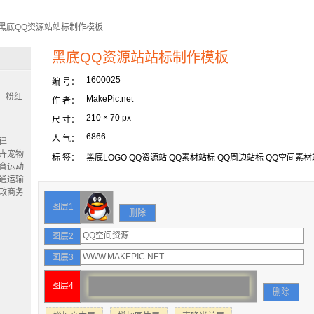
> 黑底QQ资源站站标制作模板
黑底QQ资源站站标制作模板
1600025
编 号：
粉红
MakePic.net
作 者：
210 × 70 px
尺 寸：
6866
人 气：
律
卉宠物
标 签：
黑底LOGO
QQ资源站
QQ素材站标
QQ周边站标
QQ空间素材
育运动
通运输
政商务
图层1
删除
图层2
图层3
图层4
删除