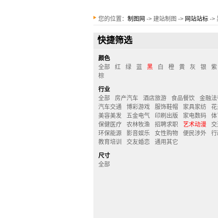
您的位置：
制图网
-> 建站制图 ->
网站站标
-
快捷筛选
颜色
全部
红
绿
蓝
黑
白
橙
黄
灰
银
紫
棕
行业
全部
房产汽车
酒店旅游
食品餐饮
金融法
汽车交通
博彩游戏
服饰鞋帽
家具家纺
花
美容美发
五金电气
印刷出版
家电数码
体
保健医疗
农林牧渔
招聘求职
艺术动漫
交
环保能源
影音娱乐
女性购物
便民涉外
行
教育培训
交友婚恋
通用其它
尺寸
全部