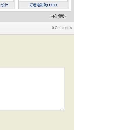
O设计
好看电影院LOGO
网址导航网站站标模板
向右滚动»
0 Comments