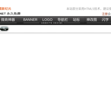
本站部分采用HTML5技术，建议使
注册
会
微商神器
BANNER
LOGO
导航栏
站标
神改图
闪字