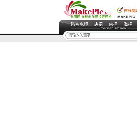
防盗水印
店招
店标
海报