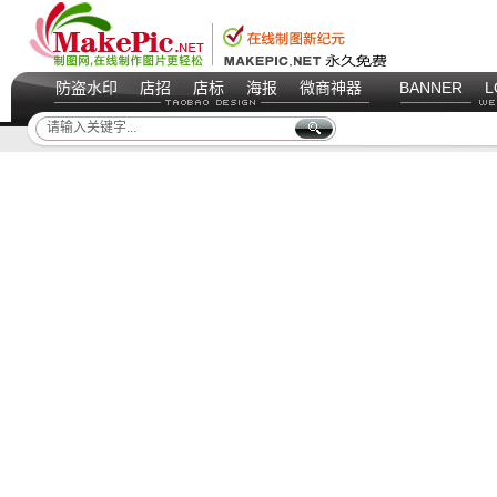
防盗水印
店招
店标
海报
微商神器
BANNER
L