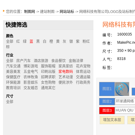
您的位置：
制图网
-> 建站制图 ->
网站站标
-> 网络科技有限公司LOGO及站标制
网络科技有
快捷筛选
1600035
编 号：
颜色
全部
红
绿
蓝
黑
白
橙
黄
灰
银
紫
粉红
MakePic.n
作 者：
棕
350 × 90 p
尺 寸：
行业
8318
人 气：
全部
房产汽车
酒店旅游
食品餐饮
金融法律
汽车交通
博彩游戏
服饰鞋帽
家具家纺
花卉宠物
标 签：
美容美发
五金电气
印刷出版
家电数码
体育运动
保健医疗
农林牧渔
招聘求职
艺术动漫
交通运输
环保能源
影音娱乐
女性购物
便民涉外
行政商务
教育培训
交友婚恋
通用其它
图层1
尺寸
图层2
全部
图层3
增加文本层
增