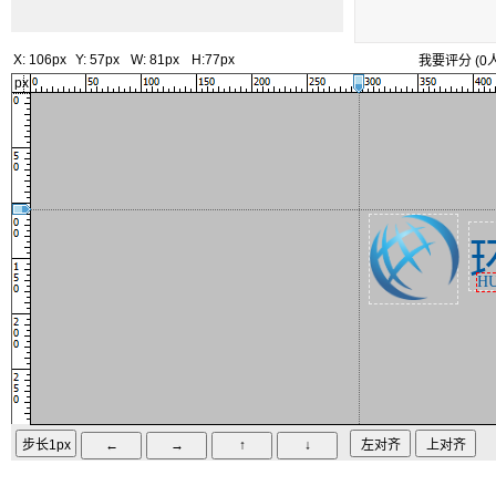
X:
106px
Y:
57px
W:
81px
H:
77px
我要评分
(
0
px
H