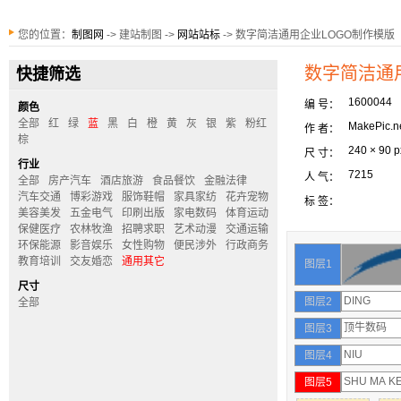
您的位置：
制图网
-> 建站制图 ->
网站站标
-> 数字简洁通用企业LOGO制作模版
数字简洁通
快捷筛选
1600044
编 号：
颜色
全部
红
绿
蓝
黑
白
橙
黄
灰
银
紫
粉红
MakePic.n
作 者：
棕
240 × 90 p
尺 寸：
行业
7215
人 气：
全部
房产汽车
酒店旅游
食品餐饮
金融法律
汽车交通
博彩游戏
服饰鞋帽
家具家纺
花卉宠物
标 签：
美容美发
五金电气
印刷出版
家电数码
体育运动
保健医疗
农林牧渔
招聘求职
艺术动漫
交通运输
环保能源
影音娱乐
女性购物
便民涉外
行政商务
教育培训
交友婚恋
通用其它
图层1
尺寸
图层2
全部
图层3
图层4
图层5