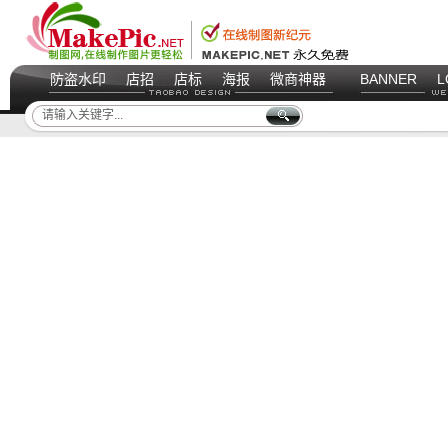
防盗水印
店招
店标
海报
微商神器
BANNER
L