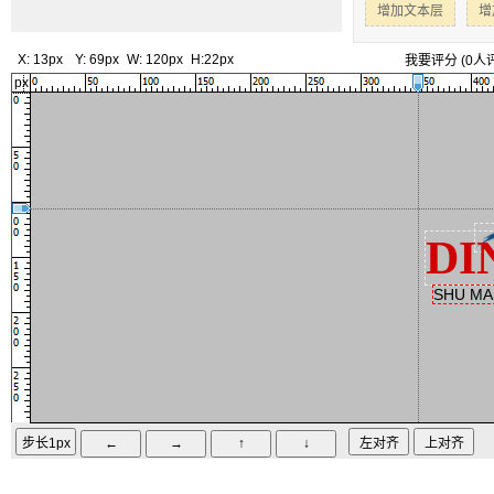
增加文本层
增
X:
13px
Y:
69px
W:
120px
H:
22px
我要评分
(
0
人
px
DI
SHU MA 