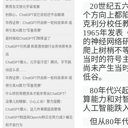
20世纪五
教育及文旅元宇宙发展
个方向上都
别担心，ChatGPT说它目前还不会酿酒
克利分校任教的
华西证券：ChatGPT开启新一轮科技革命 或
将引发AI算力“军备竞赛”
1965年发
是时候给ChatGPT们降降温了
的神经网络
ChatGPT引热潮 距离落地银行业务场景有多
爬上树梢不等
远
当时的符号
ChatGPT爆火，元宇宙冷宫？腾讯、字节跳
尚未产生当
动这么说……
低谷。
华西证券：ChatGPT开启新一轮科技革命 或
将引发AI算力“军备竞赛”
80年代兴
什么样的奇葩资本才能孕育出ChatGPT？
算能力和对
没事儿别瞎聊，小心上当！警方提醒：
人工智能跌
ChatGPT爆火，这几件事需提高警惕
ChatGPT制造商OpenAI称正在努力减少偏见
但从80年
和不良行为