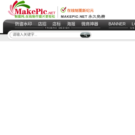
防盗水印
店招
店标
海报
微商神器
BANNER
L