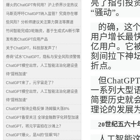
亮了指引投
爆火的ChatGPT有何用？沪上侨界沙龙热议
“骚动”。
马斯克呼吁ChatGPT纳入监管？究竟存在哪
些风险？分析师建议关注算力算法等赛道
的确，这个
竹间智能完成D轮融资，基于生成式AI新引擎
用户增长最
发布类ChatGPT应用产品
亿用户。它
关于ChatGPT，科技部发声了！
刻间拉下神
券商“试水”ChatGPT，隐私与安全风险须警惕
折点。
ChatGPT横空出世，人工智能法治化建设亟
待“提档加速”
但Chat
ChatGPT来了，元宇宙走了？
一系列大型语
ChatGPT横空出世，人工智能法治化建设亟
简要历史就
待“提档加速”
理论的发展
ChatGPT板块企稳反弹 汤姆猫大涨8%
ChatGPT备受关注 全球金融数字化转型加速
20世纪五六
ChatGPT，将元宇宙拍在沙滩上？
ChatGPT爆火，是AI的“狂飙”吗？
人工智能这