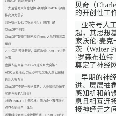
ChatGPT真能抢饭碗？
贝奇（Charle
三大运营商大象也起舞 中国版ChatGPT热度
的开创性工
推高算力需求
网传杭州3月1号取消限行？假的！是
亚符号人
ChatGPT写的！
起，其思想基
ChatGPT是继互联网和iPhone之后的第三次
家沃伦·麦克卡洛
革命
茨（Walte
2022净利预计腰斩，掌阅欲借ChatGPT讲新
·罗森布拉特（F
故事
奠定了神经
虚拟人能否靠ChatGPT迎来巨大突破？
AIGC反复活跃 ChatGPT概念股大涨 业绩股
早期的神
价却大幅背离
进、层层抽象
ChatGPT不是一天建成的：人类如何用66年
感知机和前
实现今天的AI聊天？
息且相互连接
对标ChatGPT｜盘和林：国内企业盲目蹭热
接神经元之
点只会影响用户体验
香港科技大学讲席教授许彬：ChatGPT助力