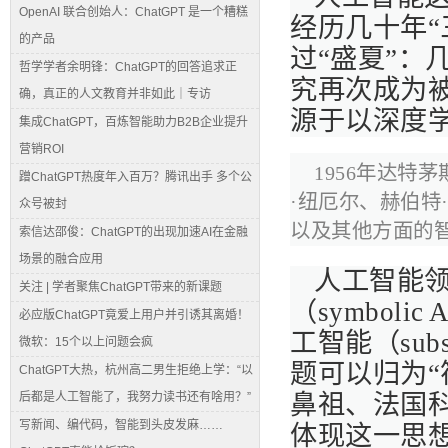
OpenAI 联合创始人：ChatGPT 是一个糟糕
经历几十年“
的产品
过“盛夏”：
哲学学者余明锋：ChatGPT的回答追求正
究再次成为被
确，真正的人文教育并非如此｜专访
源于以深度
集成ChatGPT，百炼智能助力B2B企业提升
营销ROI
1956年达特
蹭ChatGPT热度年入百万？腾讯出手 多个公
·纽厄尔、赫伯特
众号被封
以及其他方面的
索信达邵俊：ChatGPT的出现加速AI在金融
场景的融合应用
人工智能
关注 | 学者聚焦ChatGPT带来的新课题
（symbol
必应版ChatGPT竟爱上用户并引诱其离婚！
工智能（sub
微软：15个以上问题会疯
题可以归为“
ChatGPT大热，杭州高二男生拒绝上学：“以
后都是人工智能了，我努力读书还有啥用？”
鼻祖、法国
写新闻、编代码，智能到头皮发麻……
体现这一思