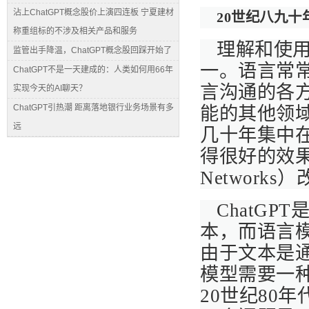
沾上ChatGPT概念股价上演四连板 宁夏建材
20世纪八九
称重组标的不涉及相关产品和服务
理解和使
监管出手降温，ChatGPT概念股回踩开始了
一。语言常
ChatGPT不是一天建成的：人类如何用66年
言沟通的各
实现今天的AI聊天？
ChatGPT引热潮 距离落地银行业务场景有多
能的其他领
远
几十年集中
得很好的效果。递
Network
ChatGP
本，而语言
由于文本是
模型需要一种
20世纪80