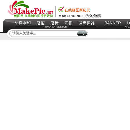
防盗水印
店招
店标
海报
微商神器
BANNER
L