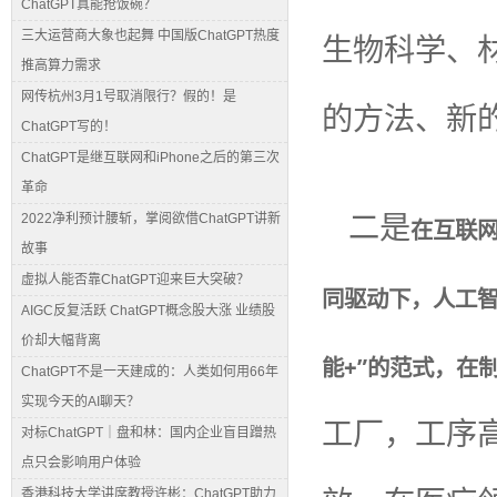
ChatGPT真能抢饭碗？
三大运营商大象也起舞 中国版ChatGPT热度
生物科学、
推高算力需求
网传杭州3月1号取消限行？假的！是
的方法、新
ChatGPT写的！
ChatGPT是继互联网和iPhone之后的第三次
革命
二是
2022净利预计腰斩，掌阅欲借ChatGPT讲新
在互联
故事
虚拟人能否靠ChatGPT迎来巨大突破？
同驱动下，人工智
AIGC反复活跃 ChatGPT概念股大涨 业绩股
价却大幅背离
能+”的范式，在
ChatGPT不是一天建成的：人类如何用66年
实现今天的AI聊天？
工厂，工序
对标ChatGPT｜盘和林：国内企业盲目蹭热
点只会影响用户体验
香港科技大学讲席教授许彬：ChatGPT助力