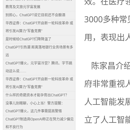
效。在医疗
教育及文旅元宇宙发展
别担心，ChatGPT说它目前还不会酿酒
3000多种
华西证券：ChatGPT开启新一轮科技革命 或
将引发AI算力“军备竞赛”
用，表现出
是时候给ChatGPT们降降温了
ChatGPT引热潮 距离落地银行业务场景有多
远
陈家昌介
ChatGPT爆火，元宇宙冷宫？腾讯、字节跳
动这么说……
华西证券：ChatGPT开启新一轮科技革命 或
府非常重视人
将引发AI算力“军备竞赛”
什么样的奇葩资本才能孕育出ChatGPT？
人工智能发
没事儿别瞎聊，小心上当！警方提醒：
ChatGPT爆火，这几件事需提高警惕
立了人工智
ChatGPT制造商OpenAI称正在努力减少偏见
和不良行为