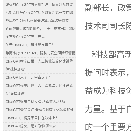
副部长，政
爆火的ChatGPT有何用？沪上侨界沙龙热议
马斯克呼吁ChatGPT纳入监管？究竟存在哪
些风险？分析师建议关注算力算法等赛道
技术司司长
竹间智能完成D轮融资，基于生成式AI新引擎
发布类ChatGPT应用产品
关于ChatGPT，科技部发声了！
科技部高新
券商“试水”ChatGPT，隐私与安全风险须警惕
ChatGPT横空出世，人工智能法治化建设亟
提问时表示
待“提档加速”
ChatGPT来了，元宇宙走了？
ChatGPT横空出世，人工智能法治化建设亟
益成为科技
待“提档加速”
ChatGPT板块企稳反弹 汤姆猫大涨8%
力量。基于
ChatGPT备受关注 全球金融数字化转型加速
ChatGPT，将元宇宙拍在沙滩上？
的一个重要
ChatGPT爆火，是AI的“狂飙”吗？