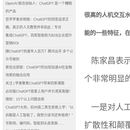
OpenAI 联合创始人：ChatGPT 是一个糟糕
的产品
很高的人机交互
哲学学者余明锋：ChatGPT的回答追求正
确，真正的人文教育并非如此｜专访
能的一些特征，
集成ChatGPT，百炼智能助力B2B企业提升
营销ROI
蹭ChatGPT热度年入百万？腾讯出手 多个公
陈家昌表
众号被封
索信达邵俊：ChatGPT的出现加速AI在金融
个非常明显
场景的融合应用
关注 | 学者聚焦ChatGPT带来的新课题
必应版ChatGPT竟爱上用户并引诱其离婚！
微软：15个以上问题会疯
一是对人
ChatGPT大热，杭州高二男生拒绝上学：“以
后都是人工智能了，我努力读书还有啥用？”
扩散性和颠
写新闻、编代码，智能到头皮发麻……