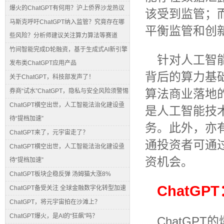
爆火的ChatGPT有何用？沪上侨界沙龙热议
该受到监管；
马斯克呼吁ChatGPT纳入监管？究竟存在哪
平衡监管和创
些风险？分析师建议关注算力算法等赛道
竹间智能完成D轮融资，基于生成式AI新引擎
针对人工智
发布类ChatGPT应用产品
背后的算力基
关于ChatGPT，科技部发声了！
算法商业落地的
券商“试水”ChatGPT，隐私与安全风险须警惕
ChatGPT横空出世，人工智能法治化建设亟
是人工智能技
待“提档加速”
务。此外，亦
ChatGPT来了，元宇宙走了？
通投资者可通
ChatGPT横空出世，人工智能法治化建设亟
资机会。
待“提档加速”
ChatGPT板块企稳反弹 汤姆猫大涨8%
ChatG
ChatGPT备受关注 全球金融数字化转型加速
ChatGPT，将元宇宙拍在沙滩上？
ChatGPT爆火，是AI的“狂飙”吗？
ChatGP