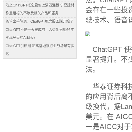
沾上ChatGPT概念股价上演四连板 宁夏建材
会存在一些投
称重组标的不涉及相关产品和服务
驶技术、语音
监管出手降温，ChatGPT概念股回踩开始了
ChatGPT不是一天建成的：人类如何用66年
实现今天的AI聊天？
ChatGPT引热潮 距离落地银行业务场景有多
ChatGP
远
显著提升。不
法。
华泰证券科
的应用背后离
级换代，据Lam
美元。在 AI
一是AIGC对