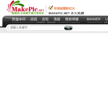
防盗水印
店招
店标
海报
微商神器
BANNER
L