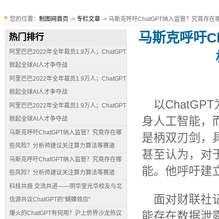
您的位置：
制图网首页
->
专栏文章
-> 马斯克呼吁ChatGPT纳入监管？究竟
马斯克呼吁C
热门排行
阿里巴巴2022年全年裁员1.9万人；ChatGPT
掀起全球AI人才争夺战
阿里巴巴2022年全年裁员1.9万人；ChatGPT
掀起全球AI人才争夺战
以ChatG
阿里巴巴2022年全年裁员1.9万人；ChatGPT
身人工智能，
掀起全球AI人才争夺战
马斯克呼吁ChatGPT纳入监管？究竟存在哪
是柄双刃剑，
些风险？分析师建议关注算力算法等赛道
甚至认为，对
马斯克呼吁ChatGPT纳入监管？究竟存在哪
能。他呼吁建
些风险？分析师建议关注算力算法等赛道
科技共振 交流共进——明华堂光华校友与北
面对财联社记
信源共议ChatGPT的“蝴蝶效应”
能存在数据泄
爆火的ChatGPT有何用？沪上侨界沙龙热议