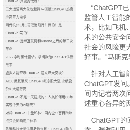
ChatGPT真能抢饭碗？
“ChatG
三大运营商大象也起舞 中国版ChatGPT热度
监管人工智能
推高算力需求
网传杭州3月1号取消限行？假的！是
术，比如飞机
ChatGPT写的！
术的公共安全
ChatGPT是继互联网和iPhone之后的第三次
社会的风险更
革命
好事。”马斯克
2022净利预计腰斩，掌阅欲借ChatGPT讲新
故事
针对人工智
虚拟人能否靠ChatGPT迎来巨大突破？
AIGC反复活跃 ChatGPT概念股大涨 业绩股
ChatGPT
价却大幅背离
间内记者两次问
ChatGPT不是一天建成的：人类如何用66年
述重心各异的
实现今天的AI聊天？
对标ChatGPT｜盘和林：国内企业盲目蹭热
ChatGP
点只会影响用户体验
香港科技大学讲席教授许彬：ChatGPT助力