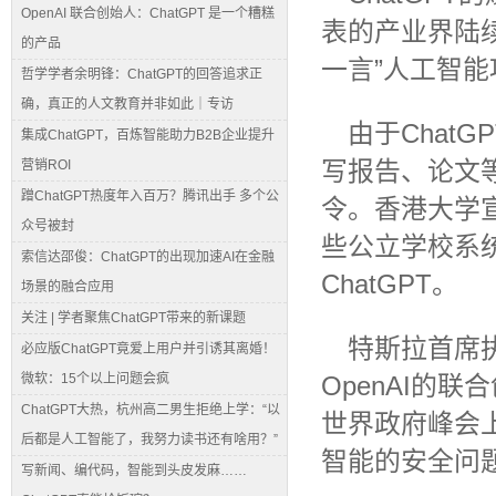
OpenAI 联合创始人：ChatGPT 是一个糟糕
表的产业界陆
的产品
一言”人工智
哲学学者余明锋：ChatGPT的回答追求正
确，真正的人文教育并非如此｜专访
由于Chat
集成ChatGPT，百炼智能助力B2B企业提升
写报告、论文等
营销ROI
蹭ChatGPT热度年入百万？腾讯出手 多个公
令。香港大学宣
众号被封
些公立学校系
索信达邵俊：ChatGPT的出现加速AI在金融
ChatGPT。
场景的融合应用
关注 | 学者聚焦ChatGPT带来的新课题
特斯拉首席执
必应版ChatGPT竟爱上用户并引诱其离婚！
微软：15个以上问题会疯
OpenAI的
ChatGPT大热，杭州高二男生拒绝上学：“以
世界政府峰会上
后都是人工智能了，我努力读书还有啥用？”
智能的安全问
写新闻、编代码，智能到头皮发麻……