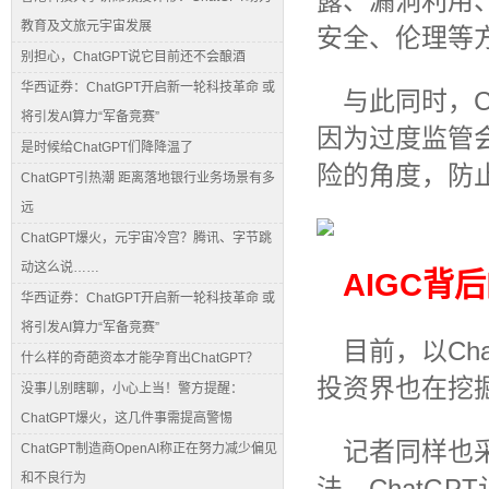
露、漏洞利用
教育及文旅元宇宙发展
安全、伦理等
别担心，ChatGPT说它目前还不会酿酒
华西证券：ChatGPT开启新一轮科技革命 或
与此同时，C
将引发AI算力“军备竞赛”
因为过度监管
是时候给ChatGPT们降降温了
险的角度，防
ChatGPT引热潮 距离落地银行业务场景有多
远
ChatGPT爆火，元宇宙冷宫？腾讯、字节跳
动这么说……
AIGC背
华西证券：ChatGPT开启新一轮科技革命 或
将引发AI算力“军备竞赛”
目前，以Ch
什么样的奇葩资本才能孕育出ChatGPT？
投资界也在挖
没事儿别瞎聊，小心上当！警方提醒：
ChatGPT爆火，这几件事需提高警惕
记者同样也采
ChatGPT制造商OpenAI称正在努力减少偏见
和不良行为
法。ChatG