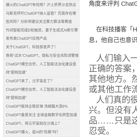
角度来评判 Cha
爆火的ChatGPT有何用？沪上侨界沙龙热议
马斯克呼吁ChatGPT纳入监管？究竟存在哪
些风险？分析师建议关注算力算法等赛道
在科技
播客
「H
竹间智能完成D轮融资，基于生成式AI新引擎
发布类ChatGPT应用产品
息，他自己也意
关于ChatGPT，科技部发声了！
人们输入
券商“试水”ChatGPT，隐私与安全风险须警惕
ChatGPT横空出世，人工智能法治化建设亟
正确的答案
待“提档加速”
其他地方。
ChatGPT来了，元宇宙走了？
或其他工作
ChatGPT横空出世，人工智能法治化建设亟
人们真的很
待“提档加速”
ChatGPT板块企稳反弹 汤姆猫大涨8%
兴。但没有
ChatGPT备受关注 全球金融数字化转型加速
品……只是
ChatGPT，将元宇宙拍在沙滩上？
忍受。
ChatGPT爆火，是AI的“狂飙”吗？