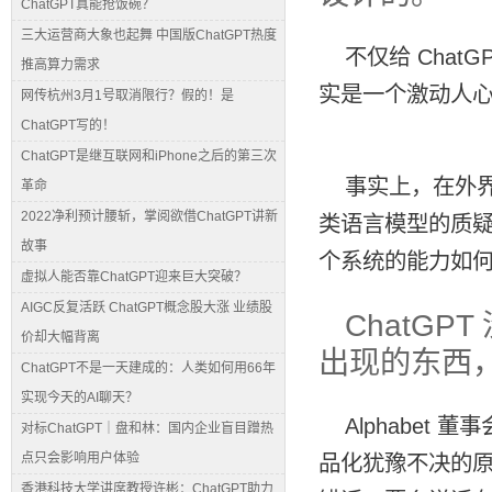
ChatGPT真能抢饭碗？
三大运营商大象也起舞 中国版ChatGPT热度
不仅给 Chat
推高算力需求
实是一个激动人
网传杭州3月1号取消限行？假的！是
ChatGPT写的！
ChatGPT是继互联网和iPhone之后的第三次
事实上，在外界
革命
2022净利预计腰斩，掌阅欲借ChatGPT讲新
类语言模型的质疑。
故事
个系统的能力如
虚拟人能否靠ChatGPT迎来巨大突破？
AIGC反复活跃 ChatGPT概念股大涨 业绩股
ChatG
价却大幅背离
出现的东西，
ChatGPT不是一天建成的：人类如何用66年
实现今天的AI聊天？
Alphabet 董事
对标ChatGPT｜盘和林：国内企业盲目蹭热
点只会影响用户体验
品化犹豫不决的
香港科技大学讲席教授许彬：ChatGPT助力