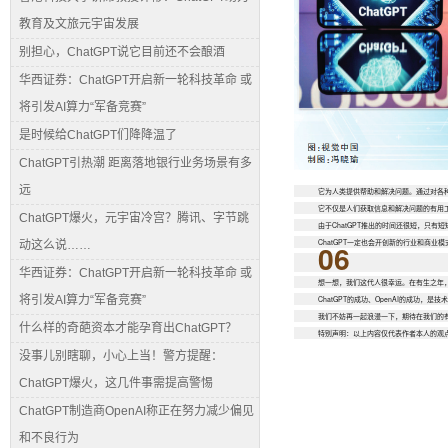
教育及文旅元宇宙发展
别担心，ChatGPT说它目前还不会酿酒
华西证券：ChatGPT开启新一轮科技革命 或
将引发AI算力“军备竞赛”
是时候给ChatGPT们降降温了
ChatGPT引热潮 距离落地银行业务场景有多
远
它为人类提供帮助和解决问题。通过对各种
它不仅是人们获取信息和解决问题的有用
ChatGPT爆火，元宇宙冷宫？腾讯、字节跳
由于ChatGPT推出的时间还很短，只有
ChatGPT一定也会开创新的行业和商
06
动这么说……
华西证券：ChatGPT开启新一轮科技革命 或
想一想，我们这代人很幸运。在有生之年
将引发AI算力“军备竞赛”
ChatGPT的成功、OpenAI的成功，
我们不妨再一起浪漫一下，期待在我们的
什么样的奇葩资本才能孕育出ChatGPT？
特别声明：以上内容仅代表作者本人的观
没事儿别瞎聊，小心上当！警方提醒：
ChatGPT爆火，这几件事需提高警惕
ChatGPT制造商OpenAI称正在努力减少偏见
和不良行为