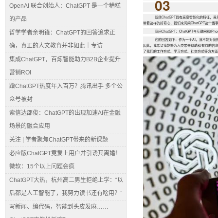
03
OpenAI 联合创始人：ChatGPT 是一个糟糕
既然ChatGPT具有高度智能化的特征
的产品
带着这样的好奇心，我们来问问ChatGPT这个当
我问ChatGPT：ChatGPT与互联网和iP
哲学学者余明锋：ChatGPT的回答追求正
它的回答如下：作为一个AI，我不能对
确，真正的人文教育并非如此｜专访
因此，我希望我能够为人类带来帮助和有益的信息
了我们的工作方式、学习方式、社交方式等方方面
集成ChatGPT，百炼智能助力B2B企业提升
营销ROI
蹭ChatGPT热度年入百万？腾讯出手 多个公
众号被封
索信达邵俊：ChatGPT的出现加速AI在金融
场景的融合应用
关注 | 学者聚焦ChatGPT带来的新课题
必应版ChatGPT竟爱上用户并引诱其离婚！
微软：15个以上问题会疯
ChatGPT大热，杭州高二男生拒绝上学：“以
后都是人工智能了，我努力读书还有啥用？”
写新闻、编代码，智能到头皮发麻……