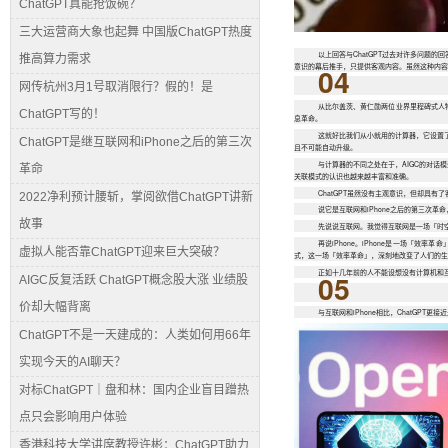
ChatGPT真能抢饭碗？
三大运营商大象也起舞 中国版ChatGPT热度
以上回答与ChatGPT过去对许多问题
推高算力需求
意识的幕后推手，只提供客观内容。虽然这种内容
04
网传杭州3月1号取消限行？假的！是
从比尔盖茨、黄仁勋两位业界里程碑式人物的
ChatGPT写的！
息革命。
这就好比我们从小就用的计算器，它设置
ChatGPT是继互联网和iPhone之后的第三次
且不可能自动升级。
与计算器的不同之处在于，AIGC的对
革命
关联模式的认识也越来越丰富和准确。
ChatGPT虽然没有主观意识，但却具
2022净利预计腰斩，掌阅欲借ChatGPT讲新
说它是互联网和iPhone之后的第三次革
故事
先说说互联网。我觉得互联网是一场「时
再说iPhone。iPhone是一场「
虚拟人能否靠ChatGPT迎来巨大突破？
式，这一场「效率革命」，深刻地改变了人们的生
正如十几年前的人不能设想没有计算机和
05
AIGC反复活跃 ChatGPT概念股大涨 业绩股
价却大幅背离
与互联网和iPhone相比，ChatGPT更
ChatGPT不是一天建成的：人类如何用66年
实现今天的AI聊天？
对标ChatGPT｜盘和林：国内企业盲目蹭热
点只会影响用户体验
香港科技大学讲席教授许彬：ChatGPT助力