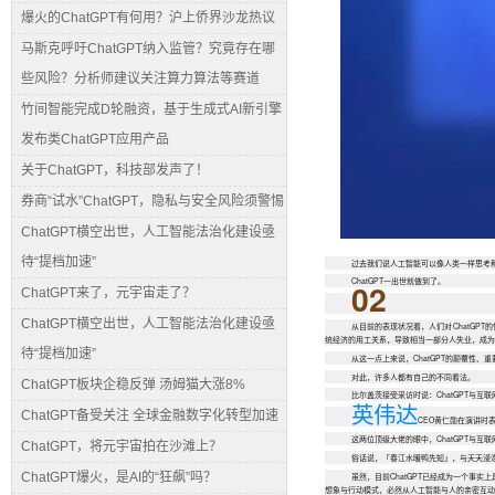
爆火的ChatGPT有何用？沪上侨界沙龙热议
马斯克呼吁ChatGPT纳入监管？究竟存在哪
些风险？分析师建议关注算力算法等赛道
竹间智能完成D轮融资，基于生成式AI新引擎
发布类ChatGPT应用产品
关于ChatGPT，科技部发声了！
券商“试水”ChatGPT，隐私与安全风险须警惕
ChatGPT横空出世，人工智能法治化建设亟
待“提档加速”
过去我们说人工智能可以像人类一样思考
ChatGPT一出世就做到了。
02
ChatGPT来了，元宇宙走了？
ChatGPT横空出世，人工智能法治化建设亟
从目前的表现状况看，人们对ChatGP
统经济的用工关系，导致相当一部分人失业，成为
待“提档加速”
从这一点上来说，ChatGPT的颠覆性、
对此，许多人都有自己的不同看法。
ChatGPT板块企稳反弹 汤姆猫大涨8%
比尔盖茨接受采访时说：ChatGPT与互
英伟达
ChatGPT备受关注 全球金融数字化转型加速
CEO黄仁勋在演讲时表
这两位顶级大佬的眼中，ChatGPT与互联
ChatGPT，将元宇宙拍在沙滩上？
俗话说，「春江水暖鸭先知」，与天天浸
ChatGPT爆火，是AI的“狂飙”吗？
虽然，目前ChatGPT已经成为一个事
想象与行动模式，必然从人工智能与人的亲密互动