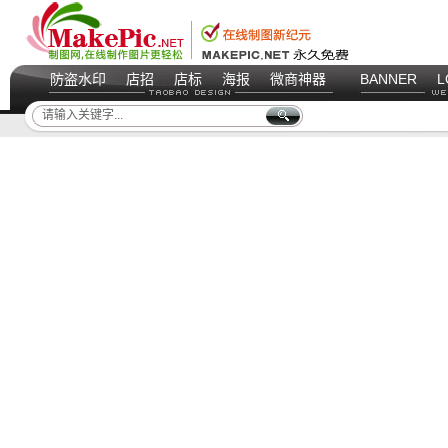
防盗水印
店招
店标
海报
微商神器
BANNER
L