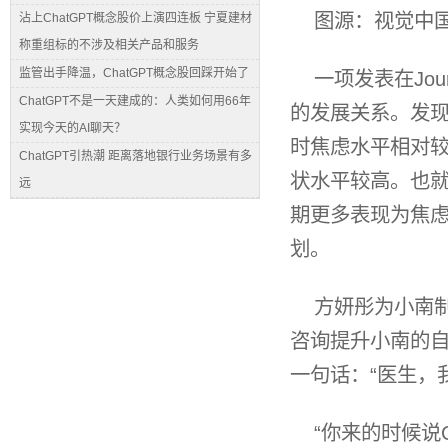
图源：视觉中
沾上ChatGPT概念股价上演四连板 宁夏建材
称重组标的不涉及相关产品和服务
监管出手降温，ChatGPT概念股回踩开始了
一项发表在Journ
ChatGPT不是一天建成的：人类如何用66年
的发展关系。发现1
实现今天的AI聊天？
时焦虑水平相对较
ChatGPT引热潮 距离落地银行业务场景有多
状水平较高。也就
远
期更多表现为焦虑
划。
方妍彤为小南
咨询提升小南的
一句话：“医生，
“你来的时候说