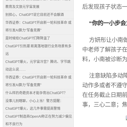
后发现孩子状态
教育及文旅元宇宙发展
别担心，ChatGPT说它目前还不会酿酒
“你的一小步会
华西证券：ChatGPT开启新一轮科技革命 或
将引发AI算力“军备竞赛”
是时候给ChatGPT们降降温了
方妍彤让小南
ChatGPT引热潮 距离落地银行业务场景有多
中老师了解孩子
远
料，小南被诊断为
ChatGPT爆火，元宇宙冷宫？腾讯、字节跳
动这么说……
注意缺陷多动
华西证券：ChatGPT开启新一轮科技革命 或
动作多或者不遵
将引发AI算力“军备竞赛”
什么样的奇葩资本才能孕育出ChatGPT？
在任务截止日期
没事儿别瞎聊，小心上当！警方提醒：
事，三心二意；
ChatGPT爆火，这几件事需提高警惕
ChatGPT制造商OpenAI称正在努力减少偏见
和不良行为