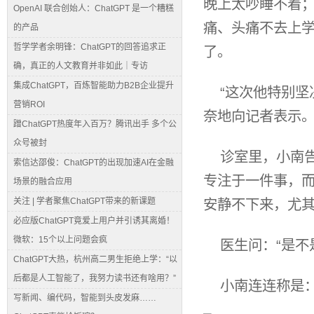
晚上太吵睡不着
OpenAI 联合创始人：ChatGPT 是一个糟糕
痛、头痛不去上
的产品
哲学学者余明锋：ChatGPT的回答追求正
了。
确，真正的人文教育并非如此｜专访
集成ChatGPT，百炼智能助力B2B企业提升
“这次他特别
营销ROI
奈地向记者表示
蹭ChatGPT热度年入百万？腾讯出手 多个公
众号被封
诊室里，小南
索信达邵俊：ChatGPT的出现加速AI在金融
专注于一件事，
场景的融合应用
关注 | 学者聚焦ChatGPT带来的新课题
安静不下来，尤其
必应版ChatGPT竟爱上用户并引诱其离婚！
微软：15个以上问题会疯
医生问：“是不
ChatGPT大热，杭州高二男生拒绝上学：“以
后都是人工智能了，我努力读书还有啥用？”
小南连连称是
写新闻、编代码，智能到头皮发麻……