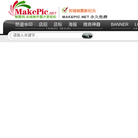
防盗水印
店招
店标
海报
微商神器
BANNER
L