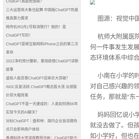
ChatGPT真能抢饭碗？
三大运营商大象也起舞 中国版ChatGPT热度
图源：视觉中
推高算力需求
网传杭州3月1号取消限行？假的！是
杭师大附属医
ChatGPT写的！
ChatGPT是继互联网和iPhone之后的第三次
何一件事发生发
革命
态环境体系中综
2022净利预计腰斩，掌阅欲借ChatGPT讲新
故事
小南在小学的
虚拟人能否靠ChatGPT迎来巨大突破？
对自己感兴趣的
AIGC反复活跃 ChatGPT概念股大涨 业绩股
价却大幅背离
任务，那就是“东
ChatGPT不是一天建成的：人类如何用66年
实现今天的AI聊天？
妈妈回忆说小
对标ChatGPT｜盘和林：国内企业盲目蹭热
就没去做了。但
点只会影响用户体验
如小学好，但也在
香港科技大学讲席教授许彬：ChatGPT助力