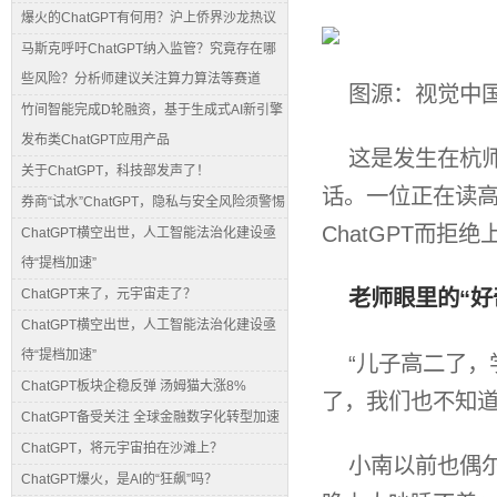
爆火的ChatGPT有何用？沪上侨界沙龙热议
马斯克呼吁ChatGPT纳入监管？究竟存在哪
些风险？分析师建议关注算力算法等赛道
图源：视觉中
竹间智能完成D轮融资，基于生成式AI新引擎
发布类ChatGPT应用产品
这是发生在杭
关于ChatGPT，科技部发声了！
话。一位正在读
券商“试水”ChatGPT，隐私与安全风险须警惕
ChatGPT而拒绝
ChatGPT横空出世，人工智能法治化建设亟
待“提档加速”
老师眼里的“好
ChatGPT来了，元宇宙走了？
ChatGPT横空出世，人工智能法治化建设亟
待“提档加速”
“儿子高二了
ChatGPT板块企稳反弹 汤姆猫大涨8%
了，我们也不知道
ChatGPT备受关注 全球金融数字化转型加速
ChatGPT，将元宇宙拍在沙滩上？
小南以前也偶
ChatGPT爆火，是AI的“狂飙”吗？